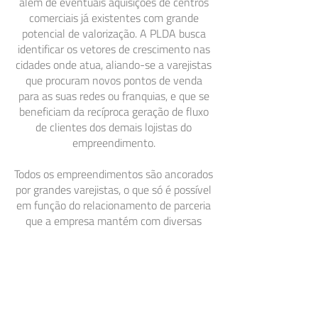
além de eventuais aquisições de centros
comerciais já existentes com grande
potencial de valorização. A PLDA busca
identificar os vetores de crescimento nas
cidades onde atua, aliando-se a varejistas
que procuram novos pontos de venda
para as suas redes ou franquias, e que se
beneficiam da recíproca geração de fluxo
de clientes dos demais lojistas do
empreendimento.
Todos os empreendimentos são ancorados
por grandes varejistas, o que só é possível
em função do relacionamento de parceria
que a empresa mantém com diversas
redes de supermercado, fast-food,
farmácias, pet shops, lojas de
departamento e muito mais.