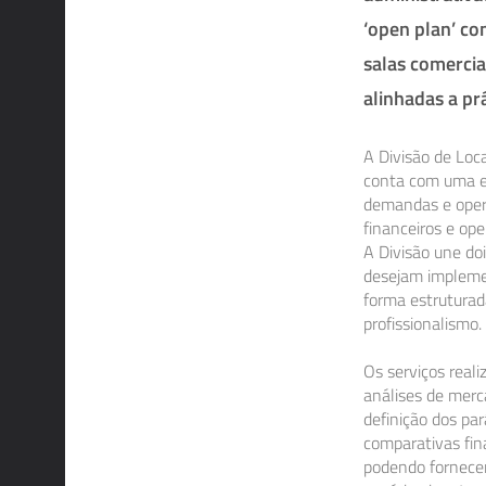
‘open plan’ co
salas comercia
alinhadas a pr
A Divisão de Loc
conta com uma es
demandas e opera
financeiros e ope
A Divisão une doi
desejam implemen
forma estruturada
profissionalismo.
Os serviços reali
análises de merc
definição dos pa
comparativas fina
podendo fornecer