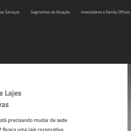
os Serviços
Segmentos de Atuação
Investidores e Family Offices
e Lajes
vas
stá precisando mudar de sede
? Busca uma laje corporativa